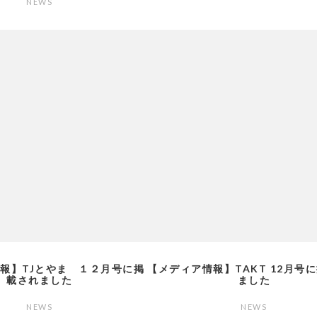
NEWS
報】TJとやま １２月号に掲
【メディア情報】TAKT 12月号
載されました
ました
NEWS
NEWS