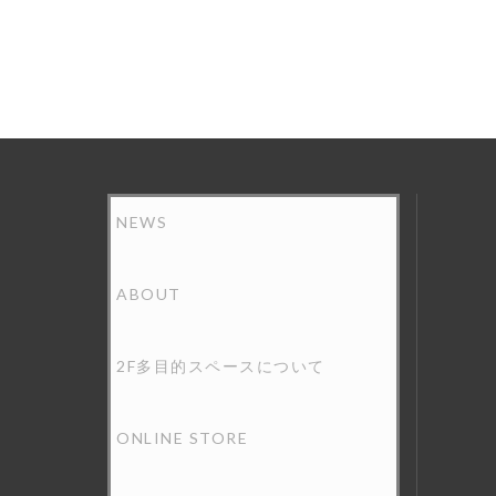
投
稿
の
ペ
ー
ジ
送
り
NEWS
ABOUT
2F多目的スペースについて
ONLINE STORE