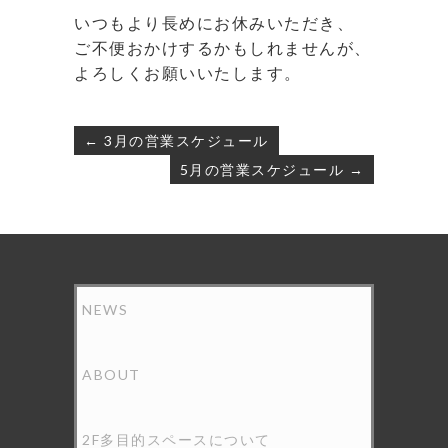
いつもより長めにお休みいただき、
ご不便おかけするかもしれませんが、
よろしくお願いいたします。
⁡
投
← 3月の営業スケジュール
稿
5月の営業スケジュール →
ナ
ビ
ゲ
ー
シ
ョ
ン
NEWS
ABOUT
2F多目的スペースについて