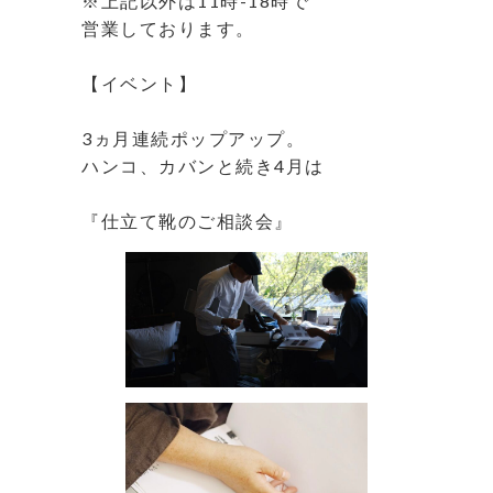
※上記以外は11時-18時で
営業しております。
⁡
【イベント】
⁡
3ヵ月連続ポップアップ。
ハンコ、カバンと続き4月は
⁡
『仕立て靴のご相談会』