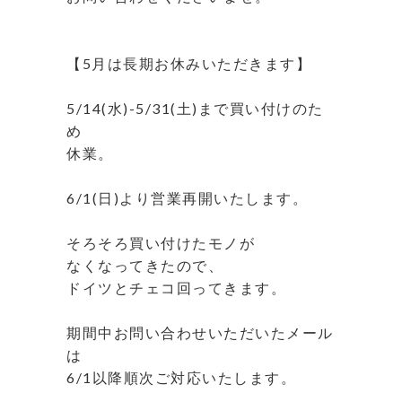
⁡
⁡
【5月は長期お休みいただきます】
⁡
5/14(水)-5/31(土)まで買い付けのた
め
休業。
⁡
6/1(日)より営業再開いたします。
⁡
そろそろ買い付けたモノが
なくなってきたので、
ドイツとチェコ回ってきます。
⁡
期間中お問い合わせいただいたメール
は
6/1以降順次ご対応いたします。
⁡