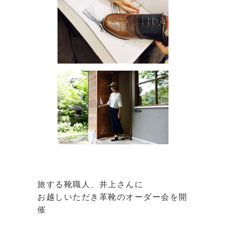
⁡
旅する靴職人、井上さんに
お越しいただき革靴のオーダー会を開
催
⁡