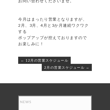
お問い合わせくださいませ。
⁡
⁡
今月はまったり営業となりますが、
2月、3月、4月と3か月連続ワクワク
する
ポップアップが控えておりますので
お楽しみに！
⁡
投
← 12月の営業スケジュール
稿
2月の営業スケジュール →
ナ
ビ
ゲ
ー
シ
ョ
ン
NEWS