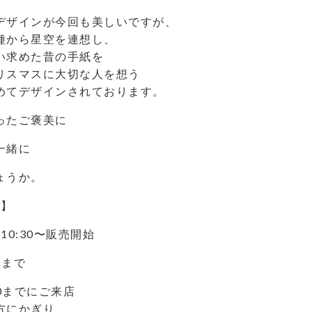
デザインが今回も美しいですが、
種から星空を連想し、
い求めた昔の手紙を
リスマスに大切な人を想う
めてデザインされております。
ったご褒美に
一緒に
ょうか。
 】
)10:30〜販売開始
個まで
:00までにご来店
方にかぎり