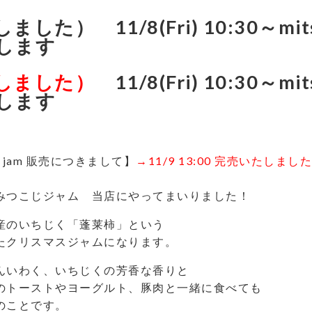
した） 11/8(Fri) 10:30～mitsu
します
しました）
11/8(Fri) 10:30～mits
します
oji jam 販売につきまして】
→11/9 13:00 完売いたしました
みつこじジャム 当店にやってまいりました！
産のいちじく「蓬莱柿」という
たクリスマスジャムになります。
んいわく、いちじくの芳香な香りと
のトーストやヨーグルト、豚肉と一緒に食べても
のことです。