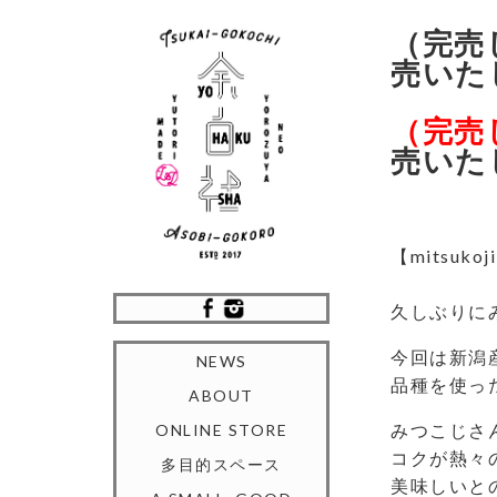
（完売しま
売いた
（完売
売いた
【mitsuk
久しぶりに
今回は新潟
NEWS
品種を使っ
ABOUT
みつこじさ
ONLINE STORE
コクが熱々
多目的スペース
美味しいと