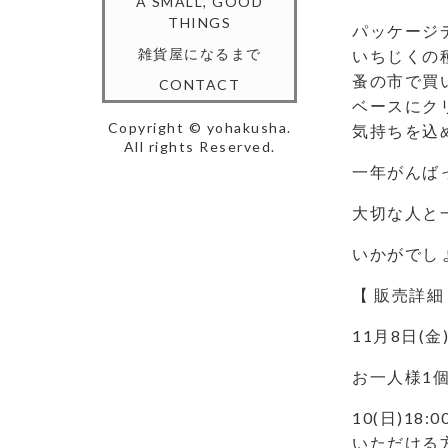
A SMALL, GOOD
THINGS
パッケージ
雑貨屋になるまで
いちじくの
蚤の市で買
CONTACT
ベースにク
Copyright © yohakusha.
気持ちを込
All rights Reserved.
一年がんば
大切な人と
いかがでし
【 販売詳細
11月8日(金
お一人様1
10(日)18
いただける