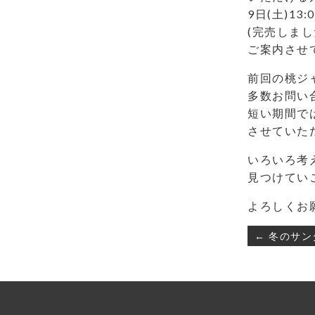
9日(土)1
(完売しま
ご案内させ
前回の桃ジ
多数お問い
短い期間で
させていた
いろいろ考
見つけてい
よろしくお
投
← 冬のサン
稿
ナ
ビ
ゲ
ー